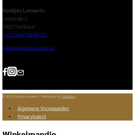
Koekjes Lenaerts
Leiseinde 2
2300 Turnhout
+32 (0)497 88 89 20
info@koekjeslenaerts.be
© 2026 Koekjes Lenaerts - Webdesign by
TooMany
Algemene Voorwaarden
Privacybeleid
Winkelmandje